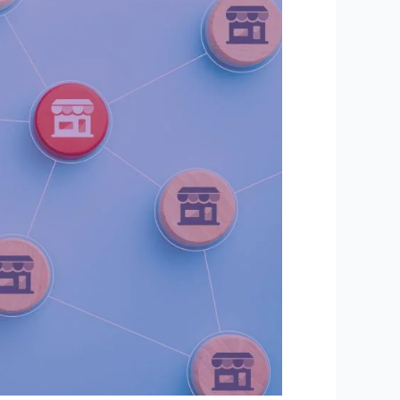
الامتياز
التجاري