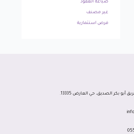
صياغة العقود
غير مصنف
فرص استثمارية
ق أبو بكر الصديق، حي العارض 13335.