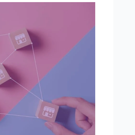
الالتزامات
في
عقد
الامتياز
التجاري