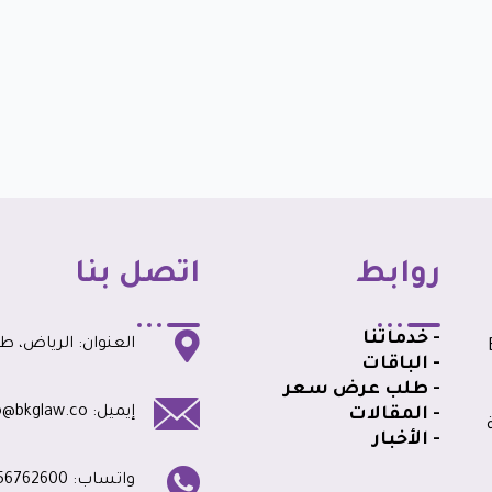
روابط
اتصل بنا
- خدماتنا
العنوان: الرياض، طري
BK
- الباقات
- طلب عرض سعر
إيميل: info@bkglaw.co
- المقالات
- الأخبار
واتساب: 0556762600