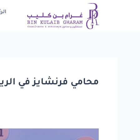
خطي
الر
لى
لمحتوى
محامي فرنشايز في الر
قيد