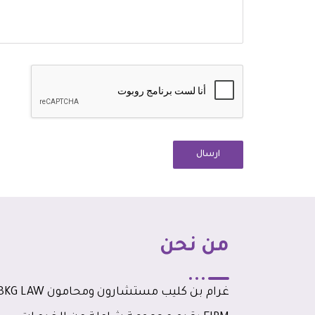
ارسال
من نحن
غرام بن كليب مستشارون ومحامون G LAW