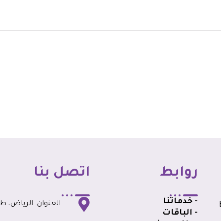
روابط
اتصل بنا
- خدماتنا
العنوان: الرياض، طري
BK
- الباقات