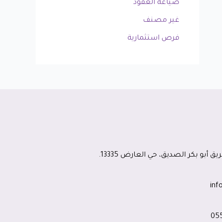
صياغة العقود
غير مصنف
فرص استثمارية
ق أبو بكر الصديق، حي العارض 13335.