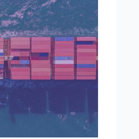
الصناعة
والثروة
المعدنية
تصدر
أكثر
من
40
ألف
“شهادة
منشأ”
في
شهر
يوليو
الماضي