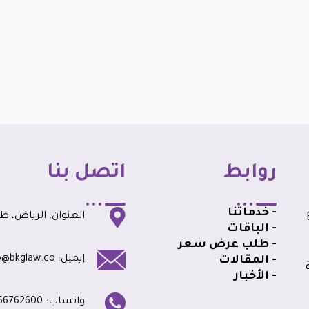
روابط
اتصل بنا
- خدماتنا
العنوان: الرياض، طري
BK
- الباقات
- طلب عرض سعر
إيميل: info@bkglaw.co
- المقالات
- الأخبار
واتساب: 0556762600