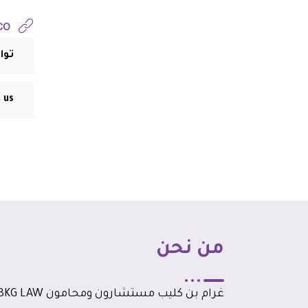
co
توا
 us
من نحن
غرام بن كليب مستشارون ومحامون G LAW