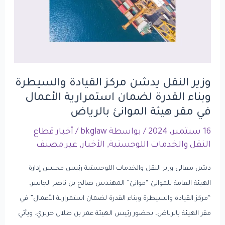
والسيطرة
وبناء
القدرة
لضمان
استمرارية
وزير النقل يدشن مركز القيادة والسيطرة
الأعمال
وبناء القدرة لضمان استمرارية الأعمال
في
في مقر هيئة الموانئ بالرياض
مقر
16 سبتمبر، 2024
/ بواسطة
bkglaw
/
أخبار قطاع
هيئة
النقل والخدمات اللوجستية
,
الأخبار
,
غير مصنف
الموانئ
بالرياض
دشن معالي وزير النقل والخدمات اللوجستية رئيس مجلس إدارة
الهيئة العامة للموانئ “موانئ” المهندس صالح بن ناصر الجاسر،
“مركز القيادة والسيطرة وبناء القدرة لضمان استمرارية الأعمال” في
مقر الهيئة بالرياض، بحضور رئيس الهيئة عمر بن طلال حريري. ويأتي