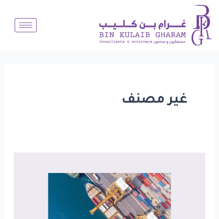
خطي
لى
لمحتوى
غير مصنف
وزير
النقل
يدشن
مركز
القيادة