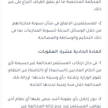
المحكمة المختصة؛ ما لم يتفق أطراف النزاع على غير
ذلك.
2- للمستثمرين الاتفاق في شأن تسوية منازعاتهم
من خلال الوسائل البديلة لتسوية المنازعات بما في
ذلك التحكيم والوساطة والمصالحة.
المادة الحادية عشرة: العقوبات:
1- في حال ارتكاب المستثمر لمخالفة غير جسيمة لأي
من أحكام المادتين (السابعة) أو (الثامنة) من النظام؛
تقوم الوزارة بإبلاغه -بأي وسيلة تحددها- لإزالة تلك
المخالفة خلال مدة زمنية تحددها اللائحة.
2- دون إخلال بأي عقوبة أشد ينص عليها أي نظام آخر،
يعاقب المستثمر عند عدم إزالة المخالفة غير