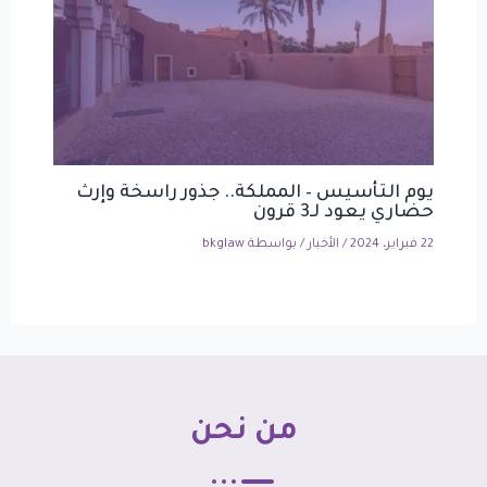
يوم التأسيس – المملكة.. جذور راسخة وإرث
حضاري يعود لـ3 قرون
22 فبراير، 2024
/
الأخبار
/ بواسطة
bkglaw
من نحن