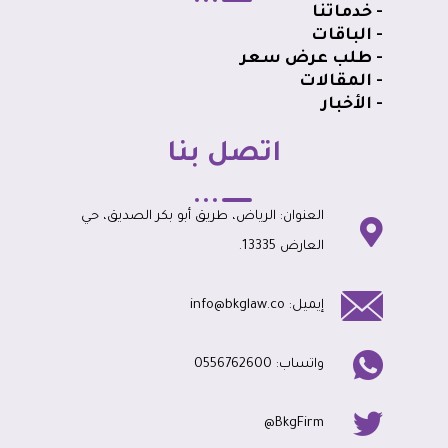
- خدماتنا
- الباقات
- طلب عرض سعر
- المقالات
- الأخبار
اتصل بنا
العنوان: الرياض، طريق أبو بكر الصديق، حي
العارض 13335.
إيميل: info@bkglaw.co
واتساب: 0556762600
BkgFirm@