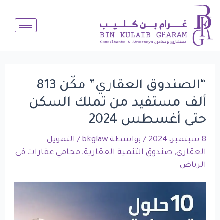
Post
خطي
لى
navigation
لمحتوى
“الصندوق العقاري” مكّن 813
ألف مستفيد من تملك السكن
حتى أغسطس 2024
8 سبتمبر، 2024
/ بواسطة
bkglaw
/
التمويل
العقاري
,
صندوق التنمية العقارية
,
محامي عقارات في
الرياض