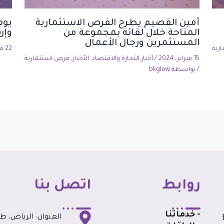
أمين القصيم يطرح الفرص الاستثمارية
يوم
المتاحة خلال لقائه بمجموعة من
وإرث
المستثمرين ورجال الأعمال
رية
22 فبراير، 2024
15 فبراير، 2024
/
أخبار التجارة والاقتصاد
,
الأخبار
,
فرص استثمارية
/ بواسطة
bkglaw
روابط
اتصل بنا
- خدماتنا
العنوان: الرياض، طري
BK