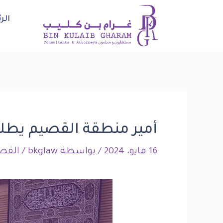
خطي
Post
الر
لى
navigation
لمحتوى
أمير منطقة القصيم يطلع
16 مايو، 2024
/ بواسطة
bkglaw
/
القص